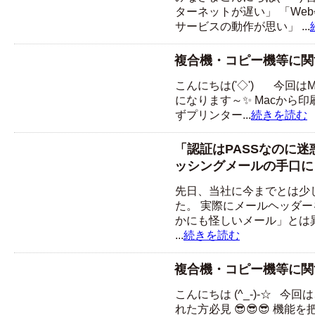
ターネットが遅い」 「We
サービスの動作が思い」 ...
複合機・コピー機等に関
こんにちは('◇')ゞ 今回
になります～✨ Macから
ずプリンター...
続きを読む
「認証はPASSなのに
ッシングメールの手口に
先日、当社に今までとは少
た。 実際にメールヘッダ
かにも怪しいメール」とは
...
続きを読む
複合機・コピー機等に関
こんにちは (^_-)-☆ 今
れた方必見 😎😎😎 機