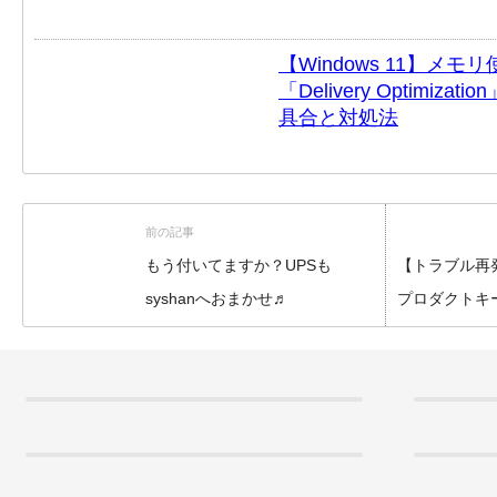
【Windows 11】メモ
「Delivery Optimi
具合と対処法
前の記事
もう付いてますか？UPSも
【トラブル再発】O
syshanへおまかせ♬
プロダクトキ
い件（三日月