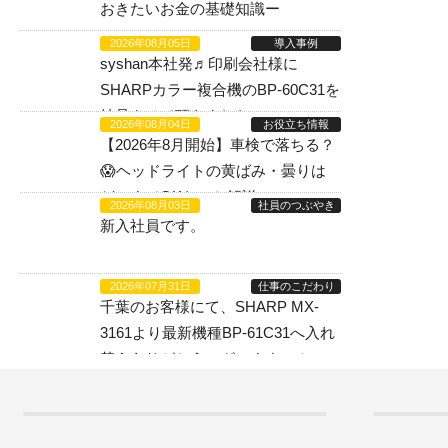
おきたいお金の基礎知識ー
2026年08月05日
導入事例
syshan本社発♬印刷会社様に
SHARPカラー複合機のBP-60C31を
納品させて頂きました。
2026年08月04日
お役立ち情報
【2026年8月開始】車検で落ちる？
😱ヘッドライトの黄ばみ・曇りは
どこまでOKなのか解説
2026年08月03日
社員のつぶやき
新入社員です。
2026年07月31日
仕事のこだわり
千葉のお客様にて、SHARP MX-
3161より最新機種BP-61C31へ入れ
替えありがとうございます。！