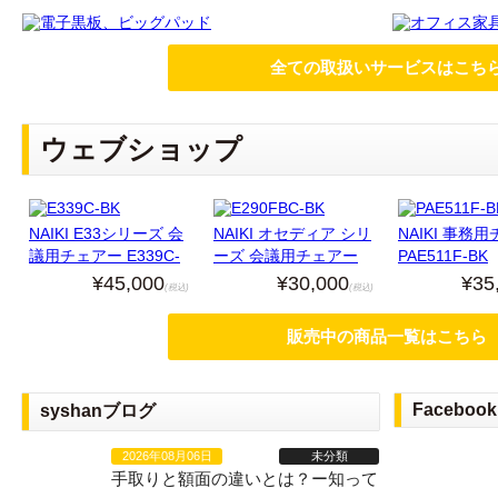
全ての取扱いサービスはこち
ウェブショップ
NAIKI E33シリーズ 会
NAIKI オセディア シリ
NAIKI 事務
議用チェアー E339C-
ーズ 会議用チェアー
PAE511F-BK
BK(中古品)
E290FBC-BK(中古品)
¥45,000
¥30,000
¥35
(税込)
(税込)
販売中の商品一覧はこちら
Facebook
syshanブログ
2026年08月06日
未分類
手取りと額面の違いとは？ー知って