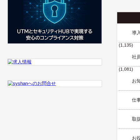
導
(1,135)
社
(1,081)
お知
仕事
取扱
お役