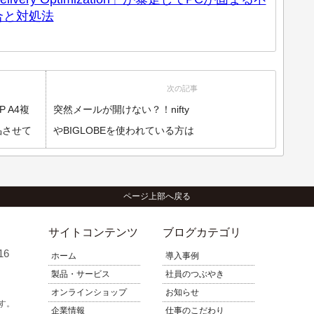
合と対処法
次の記事
 A4複
突然メールが開けない？！nifty
納品させて
やBIGLOBEを使われている方は
要注意！
ページ上部へ戻る
サイトコンテンツ
ブログカテゴリ
16
ホーム
導入事例
製品・サービス
社員のつぶやき
オンラインショップ
お知らせ
す。
企業情報
仕事のこだわり