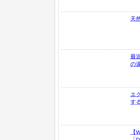
天
最近
の
エ
す
【W
「D