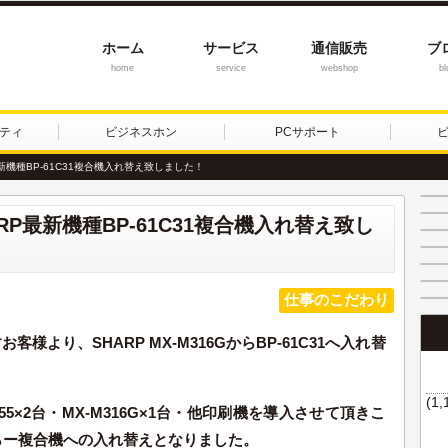
ホーム
サービス
通信販売
ブ
home
service
webshop
bl
ティ
ビジネスホン
PCサポート
新機種BP-61C31複合機入れ替え致しました！
P最新機種BP-61C31複合機入れ替え致し
仕事のこだわり
より、SHARP MX-M316GからBP-61C31へ
入れ替
(1,
55×2台・MX-M316G×1台・他印刷機を導入させて頂きこ
からー複合機への入れ替えとなりました。