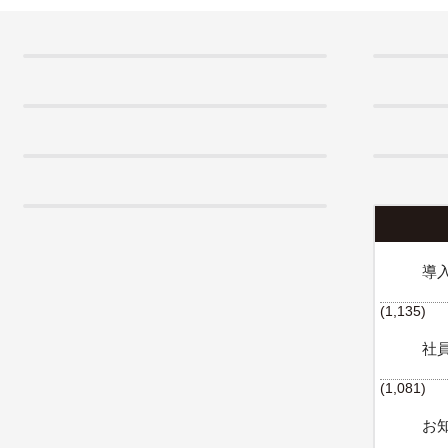
イン性改善の
導
(1,135)
社
(1,081)
お知