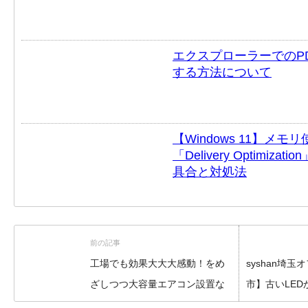
エクスプローラーでのP
する方法について
【Windows 11】メモ
「Delivery Optimi
具合と対処法
前の記事
工場でも効果大大大感動！をめ
syshan埼
ざしつつ大容量エアコン設置な
市】古いLEDから
らsyshanにおまかせでござる！
XFX440DE