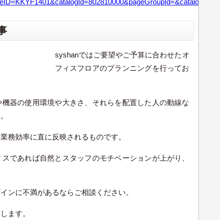
D=KKYF1401&catalogId=802810000&pageGroupId=&catalogCatego
事
syshanではご要望やご予算に合わせたオ
フィスフロアのプランニングを行ってお
や機器の使用環境や大きさ、それらを配置した人の動線な
す。
は業務効率に直に反映されるものです。
ィスであれば自然とスタッフのモチベーションが上がり、
ザインに不満があるならご相談ください。
たします。