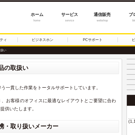
ホーム
サービス
通信販売
ブ
home
service
webshop
bl
ティ
ビジネスホン
PCサポート
取扱い
品の取扱い
に伴う一貫した作業をトータルサポートしています。
き、お客様のオフィスに最適なレイアウトとご要望に合わ
を提供いたします。
(1,
携・取り扱いメーカー